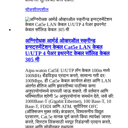
चौकशी
तपशील
अग्निरोधक आर्मर्ड ओव्हरऑल स्क्रीन्ड
इन्स्ट्रुमेंटेशन केबल Cat5e LAN केबल
U/UTP 4 पेअर इथरनेट केबल सॉलिड केबल
305 मी
Aipu-waton Cat5E U/UTP लॅन केबल 100m मध्ये
100MHz बँडविड्थ प्रदान करते, सामान्य गती दर:
100Mbps. ही Cat5e केबल कार्यरत क्षेत्र आणि LAN
अंतर्गत क्षैतिज आणि इमारतीच्या पाठीच्या कणा
अनुप्रयोगांमध्ये वापरली जाऊ शकते. ती वर्तमान आणि
भविष्यातील श्रेणी 5e अनुप्रयोगांना समर्थन देते, जसे की:
1000Base-T (Gigabit Ethernet), 100 Base-T, 10
Base-T, FDDI आणि ATM. सुपीरियर OFC
(ऑक्सिजन मुक्त तांबे) कंडक्टर, विश्वसनीय विद्युत
प्रसारण, Cat.5e मानक पूर्ण करते किंवा त्यापेक्षा जास्त
करते, सिस्टम लिंकसाठी भरपूर रिडंडन्सी प्रदान करते,
जलद आणि सोयीस्कर स्थापना.