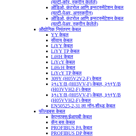
(मल्टी-कोर, स्क्रीन केलेले)
ऑडिओ, कंट्रोल आणि इन्स्ट्रुमेंटेशन केबल
(मल्टी-पेअर, अनस्क्रीन)
ऑडिओ, कंट्रोल आणि इन्स्ट्रुमेंटेशन केबल
(मल्टी-पेअर, स्क्रीन केलेले)
औद्योगिक नियंत्रण केबल
YY केबल
सीवाय केबल
LiYY केबल
LiYY TP केबल
LiHH केबल
LiYcY केबल
LiHcH केबल
LiYcY TP केबल
309Y (H05V2V2-F) केबल
२१८Y/B (H03VV-F) केबल, २१९Y/B
(H03VVH2-F) केबल
३१८Y/B (H05VV-F) केबल, ३१९Y/B
(H05VVH2-F) केबल
EN50525-2-31 ला नॉन-शीथ्ड केबल
फील्डबस केबल
केएनएक्स/ईआयबी केबल
कॅन बस केबल
PROFIBUS PA केबल
PROFIBUS DP केबल