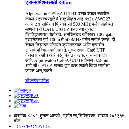
ट्रान्समिशनसाठी 305m
Aipu-waton CAT6A U/UTP बल्क केबल खालील
केबल स्ट्रक्चरद्वारे वैशिष्ट्यीकृत आहे 4x2x AWG23
आणि ट्रान्समिशन फ्रिक्वेन्सी 500 MHz पर्यंत पोहोचते
म्हणजेच ते CAT6 U/UTP केबलच्या दुप्पट
बँडविड्थपर्यंत पोहोचते. अनशिल्डेड कॉपरवर 10Gigabit
इथरनेटला पूर्ण 100m ते 500MHz पर्यंत सपोर्ट करते. ही
केबल डिझाइन एलियन क्रॉसस्टॉक आणि इन्सर्शन
लॉसचे परिणाम कमी करते. मुख्य रचना Cat6 UTP
केबलसारखीच आहे परंतु फक्त कंडक्टर व्यास वेगळा
आहे. Aipu-waton Cat6A U/UTP केबल 0.58mm
आहे जी CAT6A मानक पूर्ण करू शकते किंवा त्यापेक्षा
जास्त असू शकते.
चौकशी
तपशील
क्रमांक ४८८८, हुनान आरडी., पुडोंग न्यू डिस्ट्रिक्ट, शांघाय २०१३१७,
चीन
+८६-२१-३८१३४८८८