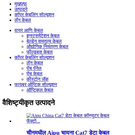
मुखपृष्ठ
उत्पादने
कॉपर केबलिंग सोल्यूशन
लॅन केबल
वायर आणि केबल
इन्स्ट्रुमेंटेशन केबल
बेल्डेन समतुल्य केबल
औद्योगिक नियंत्रण केबल
फील्डबस केबल
कॉपर केबलिंग सोल्यूशन
लॅन केबल
पॅच पॅनेल
पॅच केबल
कीस्टोन जॅक
फायबर ऑप्टिक सोल्यूशन
ऑप्टिकल केबल
वैशिष्ट्यीकृत उत्पादने
चीनमधील Aipu चायना Cat7 डेटा केबल