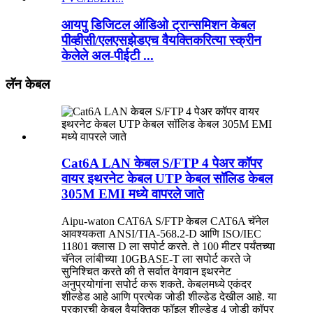
आयपु डिजिटल ऑडिओ ट्रान्समिशन केबल
पीव्हीसी/एलएसझेडएच वैयक्तिकरित्या स्क्रीन
केलेले अल-पीईटी ...
लॅन केबल
Cat6A LAN केबल S/FTP 4 पेअर कॉपर
वायर इथरनेट केबल UTP केबल सॉलिड केबल
305M EMI मध्ये वापरले जाते
Aipu-waton CAT6A S/FTP केबल CAT6A चॅनेल
आवश्यकता ANSI/TIA-568.2-D आणि ISO/IEC
11801 क्लास D ला सपोर्ट करते. ते 100 मीटर पर्यंतच्या
चॅनेल लांबीच्या 10GBASE-T ला सपोर्ट करते जे
सुनिश्चित करते की ते सर्वात वेगवान इथरनेट
अनुप्रयोगांना सपोर्ट करू शकते. केबलमध्ये एकंदर
शील्डेड आहे आणि प्रत्येक जोडी शील्डेड देखील आहे. या
प्रकारची केबल वैयक्तिक फॉइल शील्डेड 4 जोडी कॉपर