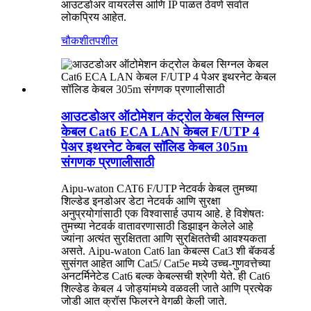
आउटडोअर वायरलेस आणि IP पाळत ठेवणे सर्वात
लोकप्रिय आहेत.
चौकशी
तपशील
आउटडोअर ऑटोमेशन कंट्रोल केबल सिग्नल
केबल Cat6 ECA LAN केबल F/UTP 4
पेअर इथरनेट केबल सॉलिड केबल 305m
संगणक प्रणालीसाठी
Aipu-waton CAT6 F/UTP नेटवर्क केबल तुमच्या
शिल्डेड इनडोअर डेटा नेटवर्क आणि सुरक्षा
अनुप्रयोगांसाठी एक विश्वासार्ह उपाय आहे. हे विशेषतः
तुमच्या नेटवर्क वातावरणासाठी डिझाइन केलेले आहे
ज्यांना अत्यंत सुरक्षितता आणि सुरक्षिततेची आवश्यकता
असते. Aipu-waton Cat6 lan केबल्स Cat3 शी बॅकवर्ड
सुसंगत आहेत आणि Cat5/ Cat5e मध्ये उच्च-गुणवत्तेच्या
अनटर्मिनेटेड Cat6 बल्क केबल्सची श्रेणी येते. ही Cat6
शिल्डेड केबल 4 जोड्यांमध्ये वळवली जाते आणि प्रत्येक
जोडी आत क्रॉस फिलरने वेगळी केली जाते.