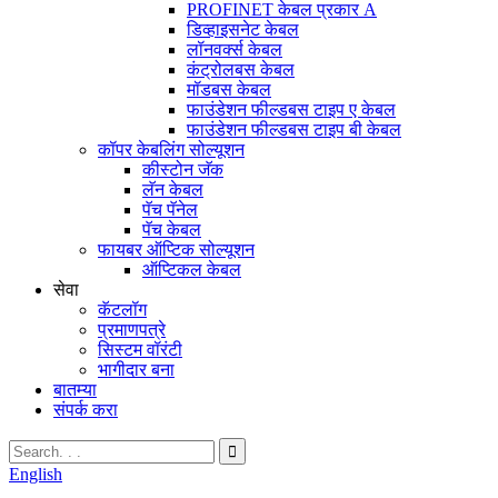
PROFINET केबल प्रकार A
डिव्हाइसनेट केबल
लॉनवर्क्स केबल
कंट्रोलबस केबल
मॉडबस केबल
फाउंडेशन फील्डबस टाइप ए केबल
फाउंडेशन फील्डबस टाइप बी केबल
कॉपर केबलिंग सोल्यूशन
कीस्टोन जॅक
लॅन केबल
पॅच पॅनेल
पॅच केबल
फायबर ऑप्टिक सोल्यूशन
ऑप्टिकल केबल
सेवा
कॅटलॉग
प्रमाणपत्रे
सिस्टम वॉरंटी
भागीदार बना
बातम्या
संपर्क करा
English