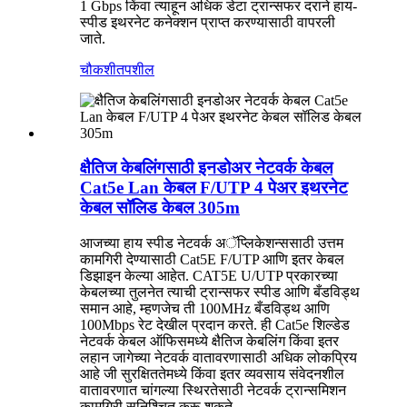
1 Gbps किंवा त्याहून अधिक डेटा ट्रान्सफर दराने हाय-
स्पीड इथरनेट कनेक्शन प्राप्त करण्यासाठी वापरली
जाते.
चौकशी
तपशील
क्षैतिज केबलिंगसाठी इनडोअर नेटवर्क केबल
Cat5e Lan केबल F/UTP 4 पेअर इथरनेट
केबल सॉलिड केबल 305m
आजच्या हाय स्पीड नेटवर्क अॅप्लिकेशन्ससाठी उत्तम
कामगिरी देण्यासाठी Cat5E F/UTP आणि इतर केबल
डिझाइन केल्या आहेत. CAT5E U/UTP प्रकारच्या
केबलच्या तुलनेत त्याची ट्रान्सफर स्पीड आणि बँडविड्थ
समान आहे, म्हणजेच ती 100MHz बँडविड्थ आणि
100Mbps रेट देखील प्रदान करते. ही Cat5e शिल्डेड
नेटवर्क केबल ऑफिसमध्ये क्षैतिज केबलिंग किंवा इतर
लहान जागेच्या नेटवर्क वातावरणासाठी अधिक लोकप्रिय
आहे जी सुरक्षिततेमध्ये किंवा इतर व्यवसाय संवेदनशील
वातावरणात चांगल्या स्थिरतेसाठी नेटवर्क ट्रान्समिशन
कामगिरी सुनिश्चित करू शकते.