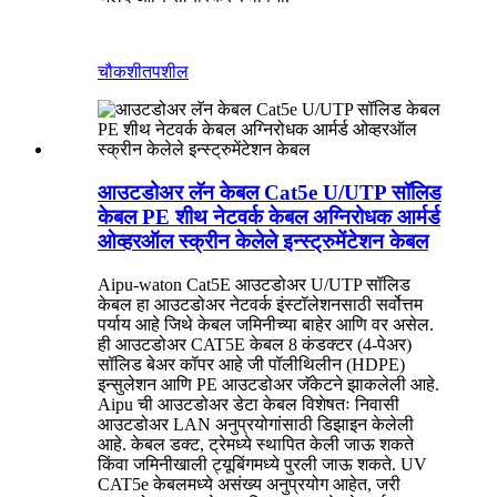
चौकशी
तपशील
आउटडोअर लॅन केबल Cat5e U/UTP सॉलिड
केबल PE शीथ नेटवर्क केबल अग्निरोधक आर्मर्ड
ओव्हरऑल स्क्रीन केलेले इन्स्ट्रुमेंटेशन केबल
Aipu-waton Cat5E आउटडोअर U/UTP सॉलिड
केबल हा आउटडोअर नेटवर्क इंस्टॉलेशनसाठी सर्वोत्तम
पर्याय आहे जिथे केबल जमिनीच्या बाहेर आणि वर असेल.
ही आउटडोअर CAT5E केबल 8 कंडक्टर (4-पेअर)
सॉलिड बेअर कॉपर आहे जी पॉलीथिलीन (HDPE)
इन्सुलेशन आणि PE आउटडोअर जॅकेटने झाकलेली आहे.
Aipu ची आउटडोअर डेटा केबल विशेषतः निवासी
आउटडोअर LAN अनुप्रयोगांसाठी डिझाइन केलेली
आहे. केबल डक्ट, ट्रेमध्ये स्थापित केली जाऊ शकते
किंवा जमिनीखाली ट्यूबिंगमध्ये पुरली जाऊ शकते. UV
CAT5e केबलमध्ये असंख्य अनुप्रयोग आहेत, जरी