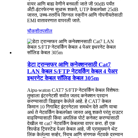
वायर आणि बाह्य वेणीने बनवली जाते जी 90dB पर्यंत
अँटी-इंटरफेरन्स सुधारू शकते, UTP केबलपेक्षा 25dB
जास्त, उच्च-स्तरीय सिग्नल स्क्रीन आणि गोपनीयतेसाठी
EMI वातावरणात वापरली जाते.
चौकशी
तपशील
डेटा ट्रान्सफर आणि कनेक्शनसाठी Cat7
LAN केबल S/FTP नेटवर्किंग केबल 4 पेअर
इथरनेट केबल सॉलिड केबल 305m
Aipu-waton CAT7 S/FTP नेटवर्किंग केबल विशेषतः
तुम्हाला इंटरनेटशी सर्वात जलद कनेक्शन प्रदान
करण्यासाठी डिझाइन केलेले आहे. हे CAT7 केबल
किमान 10 गिगाबिट इंटरनेटला समर्थन देते आणि याचा
अर्थ ते नेटवर्किंग केबलपेक्षा जास्त असू शकते परंतु राउटर
वाढविण्यासाठी किंवा अपलिंक पोर्ट कनेक्ट करण्यासाठी
देखील या cat7 नेटवर्किंग केबलचा वापर करा. ही एक
शिल्डेड ट्विस्टेड पेअर केबल आहे, जी प्रामुख्याने थेट
लिंक केलेल्या सर्व्हर, स्विच आणि संगणक नेटवर्क दरम्यान