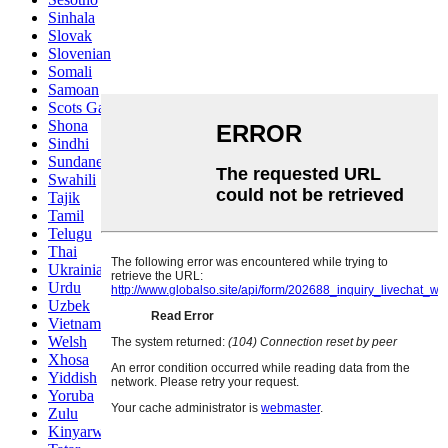
Sinhala
Slovak
Slovenian
Somali
Samoan
Scots Gaelic
Shona
Sindhi
Sundanese
Swahili
Tajik
Tamil
Telugu
Thai
Ukrainian
Urdu
Uzbek
Vietnamese
Welsh
Xhosa
Yiddish
Yoruba
Zulu
Kinyarwanda